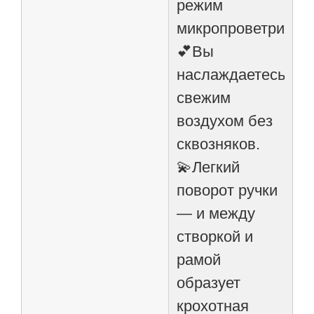
режим
микропроветриван
💕Вы
наслаждаетесь
свежим
воздухом без
сквозняков.
💫Легкий
поворот ручки
— и между
створкой и
рамой
образует
крохотная