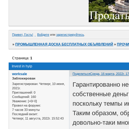
Привет, Гость!
Войдите
или
зарегистрируйтесь
.
»
ПРОМЫШЛЕННАЯ ДОСКА БЕСПЛАТНЫХ ОБЪЯВЛЕНИЙ
»
ПРОЧ
Страница:
1
Invest in hyip
worksale
Поделиться
Среда, 16 марта, 2022г. 17
Заблокирован
Гарантированно не
Зарегистрирован
: Четверг, 10 июня,
2021г.
собственные деньг
Приглашений:
0
Сообщений:
160
Уважение:
[+0/-0]
поскольку темпы и
Провел на форуме:
7 часов 33 минуты
Таким образом, об
Последний визит:
Четверг, 11 августа, 2022г. 15:52:43
довольно-таки мно