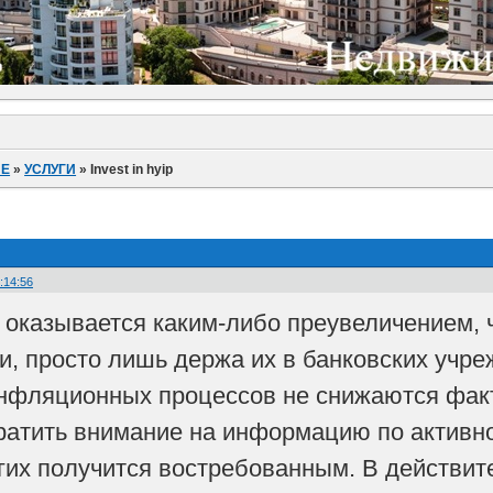
ИЕ
»
УСЛУГИ
»
Invest in hyip
:14:56
 оказывается каким-либо преувеличением, ч
и, просто лишь держа их в банковских учре
нфляционных процессов не снижаются факт
ратить внимание на информацию по активн
гих получится востребованным. В действит