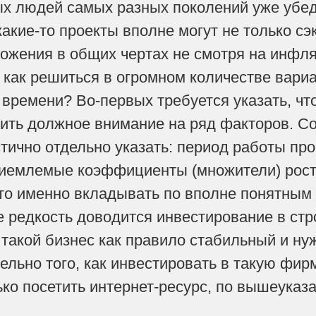
х людей самых разных поколений уже убеди
какие-то проекты вполне могут не только сэ
ожения в общих чертах не смотря на инфля
, как решиться в огромном количестве вар
времени? Во-первых требуется указать, чт
ить должное внимание на ряд факторов. Со
тично отдельно указать: период работы про
риемлемые коэффициенты (множители) рост
то именно вкладывать по вполне понятным
 редкость доводится инвестирование в ст
о такой бизнес как правило стабильный и н
льно того, как инвестировать в такую фирм
ько посетить интернет-ресурс, по вышеука