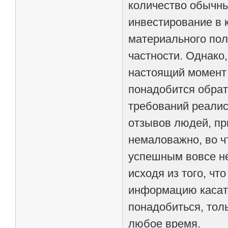
количество обычны
инвестирование в 
материального пол
частности. Однако
настоящий момент 
понадобится обрат
требований реалис
отзывов людей, п
немаловажно, во ч
успешным вовсе не
исходя из того, чт
информацию касате
понадобиться, тол
любое время.