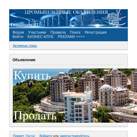
Форум
Участники
Правила
Поиск
Регистрация
Войти
БИЗНЕС-КЛУБ
РЕКЛАМА >>>>
Активные темы
Объявление
Привет, Гость!
Войдите
или
зарегистрируйтесь
.