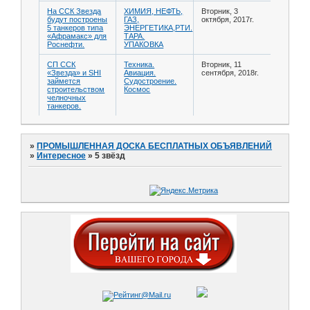
На ССК Звезда
ХИМИЯ, НЕФТЬ,
Вторник, 3
будут построены
ГАЗ,
октября, 2017г.
5 танкеров типа
ЭНЕРГЕТИКА,РТИ.
«Афрамакс» для
ТАРА.
Роснефти.
УПАКОВКА
СП ССК
Техника.
Вторник, 11
«Звезда» и SHI
Авиация.
сентября, 2018г.
займется
Судостроение.
строительством
Космос
челночных
танкеров.
»
ПРОМЫШЛЕННАЯ ДОСКА БЕСПЛАТНЫХ ОБЪЯВЛЕНИЙ
»
Интересное
»
5 звёзд