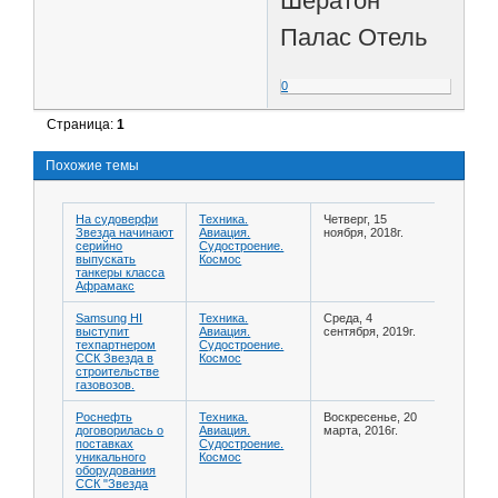
Шератон
Палас Отель
0
Страница:
1
Похожие темы
На судоверфи
Техника.
Четверг, 15
Звезда начинают
Авиация.
ноября, 2018г.
серийно
Судостроение.
выпускать
Космос
танкеры класса
Афрамакс
Samsung HI
Техника.
Среда, 4
выступит
Авиация.
сентября, 2019г.
техпартнером
Судостроение.
ССК Звезда в
Космос
строительстве
газовозов.
Роснефть
Техника.
Воскресенье, 20
договорилась о
Авиация.
марта, 2016г.
поставках
Судостроение.
уникального
Космос
оборудования
ССК "Звезда