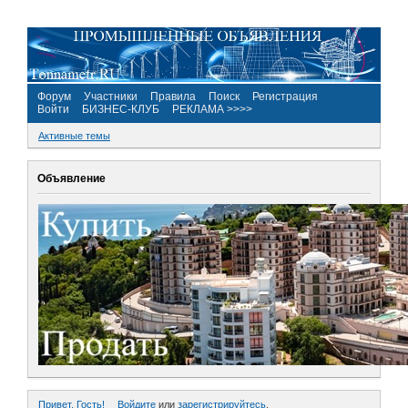
Форум
Участники
Правила
Поиск
Регистрация
Войти
БИЗНЕС-КЛУБ
РЕКЛАМА >>>>
Активные темы
Объявление
Привет, Гость!
Войдите
или
зарегистрируйтесь
.