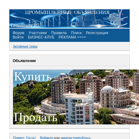
Форум
Участники
Правила
Поиск
Регистрация
Войти
БИЗНЕС-КЛУБ
РЕКЛАМА >>>>
Активные темы
Объявление
Привет, Гость!
Войдите
или
зарегистрируйтесь
.