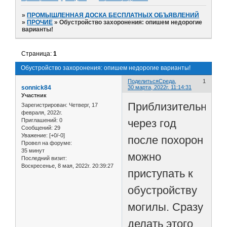
»
ПРОМЫШЛЕННАЯ ДОСКА БЕСПЛАТНЫХ ОБЪЯВЛЕНИЙ
»
ПРОЧИЕ
»
Обустройство захоронения: опишем недорогие
варианты!
Страница:
1
Обустройство захоронения: опишем недорогие варианты!
Поделиться
Среда,
1
sonnick84
30 марта, 2022г. 11:14:31
Участник
Приблизительно
Зарегистрирован
: Четверг, 17
февраля, 2022г.
через год
Приглашений:
0
Сообщений:
29
Уважение:
[+0/-0]
после похорон
Провел на форуме:
35 минут
можно
Последний визит:
Воскресенье, 8 мая, 2022г. 20:39:27
приступать к
обустройству
могилы. Сразу
делать этого