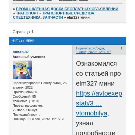
»
ПРОМЫШЛЕННАЯ ДОСКА БЕСПЛАТНЫХ ОБЪЯВЛЕНИЙ
»
ТРАНСПОРТ
»
ТРАНСПОРТНЫЕ СРЕДСТВА.
СПЕЦТЕХНИКА. ЗАПЧАСТИ
»
elm327 мини
Страница:
1
elm327 мини
Поделиться
Среда,
1
tuman-87
1 июня, 2022г. 12:39:57
Активный участник
Ознакомился
со статьей про
elm327 мини
Зарегистрирован
: Понедельник, 25
апреля, 2022г.
https://avtoexep.ru/
Приглашений:
0
Сообщений:
85
Уважение:
[+0/-0]
stati/3 …
Провел на форуме:
22 часа 7 минут
vtomobilya
,
Последний визит:
Пятница, 31 июля, 2026г. 19:15:58
узнал
подробности