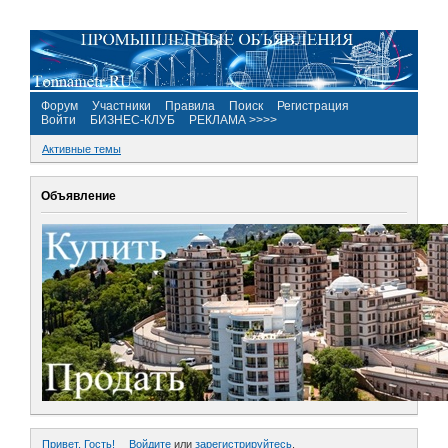
Форум
Участники
Правила
Поиск
Регистрация
Войти
БИЗНЕС-КЛУБ
РЕКЛАМА >>>>
Активные темы
Объявление
Привет, Гость!
Войдите
или
зарегистрируйтесь
.