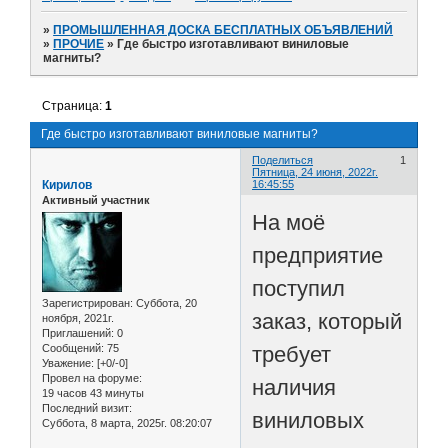
»
ПРОМЫШЛЕННАЯ ДОСКА БЕСПЛАТНЫХ ОБЪЯВЛЕНИЙ
»
ПРОЧИЕ
»
Где быстро изготавливают виниловые
магниты?
Страница:
1
Где быстро изготавливают виниловые магниты?
Поделиться
1
Пятница, 24 июня, 2022г.
Кирилов
16:45:55
Активный участник
На моё
предприятие
поступил
Зарегистрирован
: Суббота, 20
заказ, который
ноября, 2021г.
Приглашений:
0
требует
Сообщений:
75
Уважение:
[+0/-0]
Провел на форуме:
наличия
19 часов 43 минуты
Последний визит:
виниловых
Суббота, 8 марта, 2025г. 08:20:07