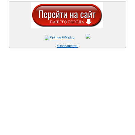
© tonnametr.ru