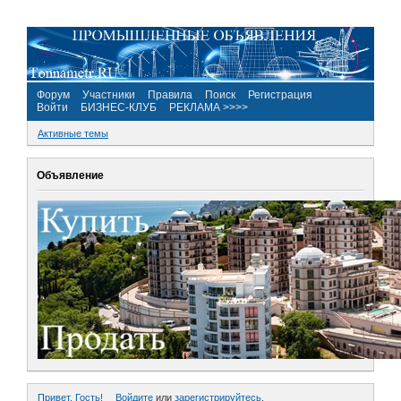
Форум
Участники
Правила
Поиск
Регистрация
Войти
БИЗНЕС-КЛУБ
РЕКЛАМА >>>>
Активные темы
Объявление
Привет, Гость!
Войдите
или
зарегистрируйтесь
.