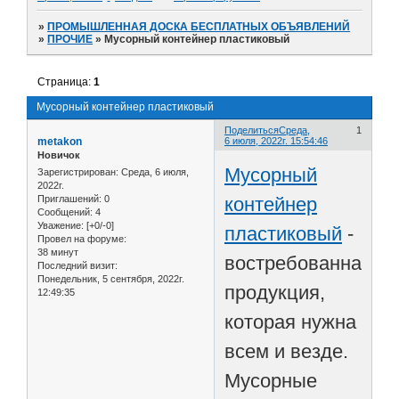
»
ПРОМЫШЛЕННАЯ ДОСКА БЕСПЛАТНЫХ ОБЪЯВЛЕНИЙ
»
ПРОЧИЕ
»
Мусорный контейнер пластиковый
Страница:
1
Мусорный контейнер пластиковый
Поделиться
Среда,
1
metakon
6 июля, 2022г. 15:54:46
Новичок
Мусорный
Зарегистрирован
: Среда, 6 июля,
2022г.
контейнер
Приглашений:
0
Сообщений:
4
Уважение:
[+0/-0]
пластиковый
-
Провел на форуме:
38 минут
востребованная
Последний визит:
Понедельник, 5 сентября, 2022г.
продукция,
12:49:35
которая нужна
всем и везде.
Мусорные