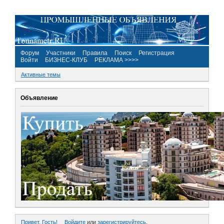
Форум
Участники
Правила
Поиск
Регистрация
Войти
БИЗНЕС-КЛУБ
РЕКЛАМА >>>>
Активные темы
Объявление
Привет, Гость!
Войдите
или
зарегистрируйтесь
.