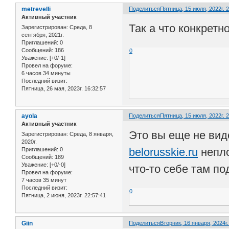
metrevelli
Поделиться
Пятница, 15 июля, 2022г. 2
Активный участник
Так а что конкретн
Зарегистрирован
: Среда, 8
сентября, 2021г.
Приглашений:
0
Сообщений:
186
0
Уважение:
[+0/-1]
Провел на форуме:
6 часов 34 минуты
Последний визит:
Пятница, 26 мая, 2023г. 16:32:57
ayola
Поделиться
Пятница, 15 июля, 2022г. 2
Активный участник
Это вы еще не вид
Зарегистрирован
: Среда, 8 января,
2020г.
belorusskie.ru
непло
Приглашений:
0
Сообщений:
189
Уважение:
[+0/-0]
что-то себе там по
Провел на форуме:
7 часов 35 минут
Последний визит:
0
Пятница, 2 июня, 2023г. 22:57:41
Giin
Поделиться
Вторник, 16 января, 2024г.