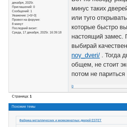
декабря, 2025г.
минус таких двере
Приглашений:
0
Сообщений:
1
Уважение:
[+0/-0]
или туго открыват
Провел на форуме:
8 минут
которые быстро вы
Последний визит:
Среда, 17 декабря, 2025г. 16:39:18
настоящий замес. 
выбирай качестве
noy_dveri/
. Тогда д
общем, не стоит э
потом не париться
0
Страница:
1
Похожие темы
Фабрика металлических и межкомнатных дверей ESTET