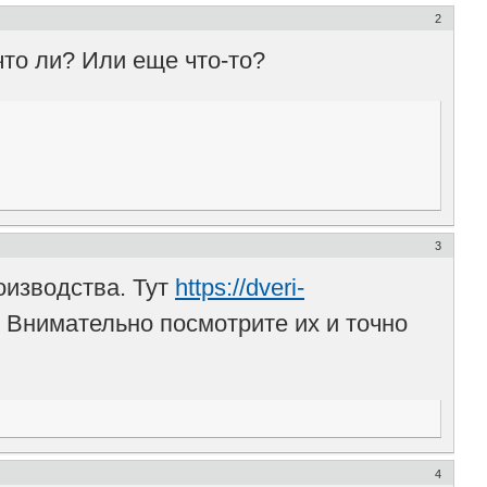
2
что ли? Или еще что-то?
3
оизводства. Тут
https://dveri-
 Внимательно посмотрите их и точно
4