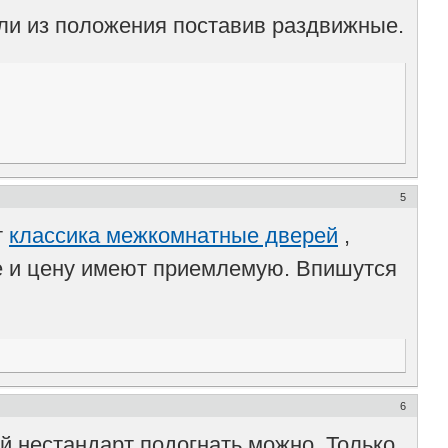
ли из положения поставив раздвижные.
5
т
классика межкомнатные дверей
,
ые и цену имеют приемлемую. Впишутся
6
й нестандарт подогнать можно. Только