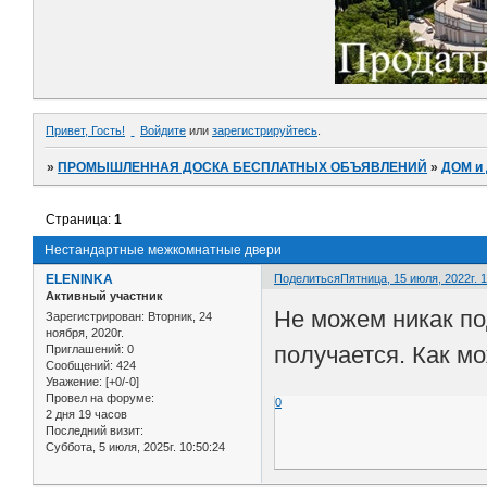
Привет, Гость!
Войдите
или
зарегистрируйтесь
.
»
ПРОМЫШЛЕННАЯ ДОСКА БЕСПЛАТНЫХ ОБЪЯВЛЕНИЙ
»
ДОМ и
Страница:
1
Нестандартные межкомнатные двери
ELENINKA
Поделиться
Пятница, 15 июля, 2022г. 1
Активный участник
Не можем никак по
Зарегистрирован
: Вторник, 24
ноября, 2020г.
получается. Как м
Приглашений:
0
Сообщений:
424
Уважение:
[+0/-0]
Провел на форуме:
0
2 дня 19 часов
Последний визит:
Суббота, 5 июля, 2025г. 10:50:24