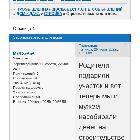
»
ПРОМЫШЛЕННАЯ ДОСКА БЕСПЛАТНЫХ ОБЪЯВЛЕНИЙ
»
ДОМ и ДАЧА
»
СТРОЙКА
»
Стройматериалы для дома
Страница:
1
Стройматериалы для дома
Поделиться
1
Пятница, 29 июля, 2022г.
MaRiXyAnA
15:31:03
Участник
Родители
Зарегистрирован
: Суббота, 22 мая,
2021г.
подарили
Приглашений:
0
Сообщений:
24
Уважение:
[+0/-0]
участок и вот
Провел на форуме:
2 часа 0 минут
теперь мы с
Последний визит:
Вторник, 29 июля, 2025г. 20:56:58
мужем
насобирали
денег на
строительство