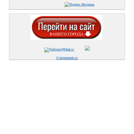
© tonnametr.ru