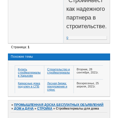
"Стройинвест"
как надежного
партнера в
строительстве.
0
Страница:
1
Похожие темы
Купить
Строительство и
Вторник, 28
стройматериалы
стройматериалы
сентября, 2021г.
в Харькове
Каркасные дома
Лесная биржа:
Воскресенье, 25
под ключ в СПБ
предложение и
апреля, 2021г.
спрос
»
ПРОМЫШЛЕННАЯ ДОСКА БЕСПЛАТНЫХ ОБЪЯВЛЕНИЙ
»
ДОМ и ДАЧА
»
СТРОЙКА
»
Стройматериалы для дома