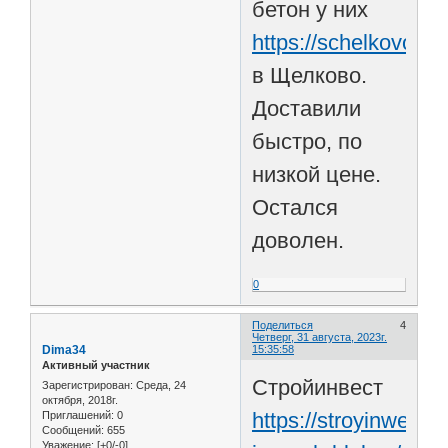
бетон у них
https://schelkovo.m
в Щелково.
Доставили
быстро, по
низкой цене.
Остался
доволен.
0
Поделиться
4
Четверг, 31 августа, 2023г.
Dima34
15:35:58
Активный участник
Стройинвест
Зарегистрирован
: Среда, 24
октября, 2018г.
https://stroyinwest.
Приглашений:
0
Сообщений:
655
Уважение:
[+0/-0]