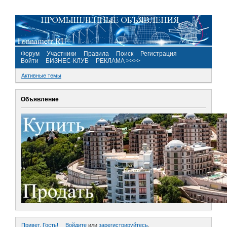
Форум
Участники
Правила
Поиск
Регистрация
Войти
БИЗНЕС-КЛУБ
РЕКЛАМА >>>>
Активные темы
Объявление
Привет, Гость!
Войдите
или
зарегистрируйтесь
.