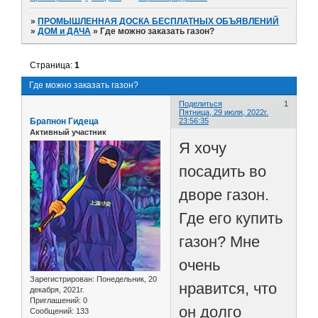
»
ПРОМЫШЛЕННАЯ ДОСКА БЕСПЛАТНЫХ ОБЪЯВЛЕНИЙ
»
ДОМ и ДАЧА
»
Где можно заказать газон?
Страница:
1
Где можно заказать газон?
Поделиться
1
Пятница, 29 июля, 2022г.
Брапнон Гидеца
23:56:35
Активный участник
Я хочу
посадить во
дворе газон.
Где его купить
газон? Мне
очень
Зарегистрирован
: Понедельник, 20
нравится, что
декабря, 2021г.
Приглашений:
0
он долго
Сообщений:
133