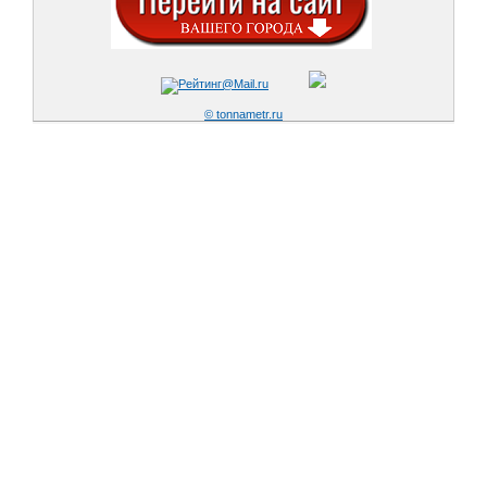
© tonnametr.ru