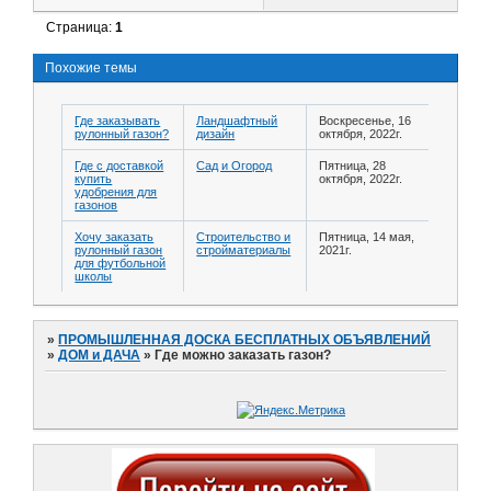
Страница:
1
Похожие темы
Где заказывать
Ландшафтный
Воскресенье, 16
рулонный газон?
дизайн
октября, 2022г.
Где с доставкой
Сад и Огород
Пятница, 28
купить
октября, 2022г.
удобрения для
газонов
Хочу заказать
Строительство и
Пятница, 14 мая,
рулонный газон
стройматериалы
2021г.
для футбольной
школы
»
ПРОМЫШЛЕННАЯ ДОСКА БЕСПЛАТНЫХ ОБЪЯВЛЕНИЙ
»
ДОМ и ДАЧА
»
Где можно заказать газон?