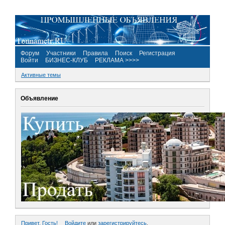
Форум
Участники
Правила
Поиск
Регистрация
Войти
БИЗНЕС-КЛУБ
РЕКЛАМА >>>>
Активные темы
Объявление
Привет, Гость!
Войдите
или
зарегистрируйтесь
.