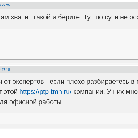
0:22:25
вам хватит такой и берите. Тут по сути не о
2:47:18
от экспертов , если плохо разбираетесь в 
г этой
https://ptp-tmn.ru/
компании. У них мно
для офисной работы