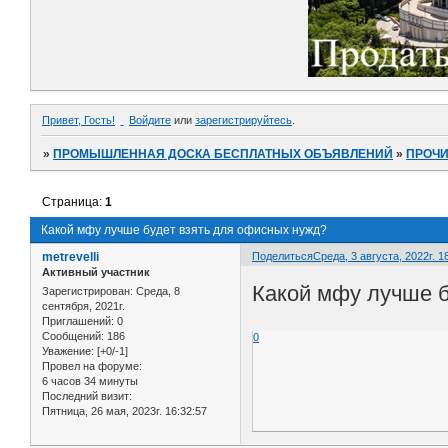
Привет, Гость!
Войдите
или
зарегистрируйтесь
.
»
ПРОМЫШЛЕННАЯ ДОСКА БЕСПЛАТНЫХ ОБЪЯВЛЕНИЙ
»
ПРОЧ
Страница:
1
Какой мфу лучше будет взять для офисных нужд?
metrevelli
Поделиться
Среда, 3 августа, 2022г. 1
Активный участник
Какой мфу лучше б
Зарегистрирован
: Среда, 8
сентября, 2021г.
Приглашений:
0
Сообщений:
186
0
Уважение:
[+0/-1]
Провел на форуме:
6 часов 34 минуты
Последний визит:
Пятница, 26 мая, 2023г. 16:32:57