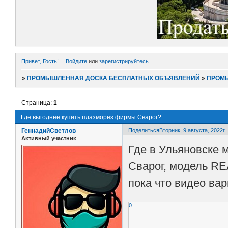
Привет, Гость!
Войдите
или
зарегистрируйтесь
.
»
ПРОМЫШЛЕННАЯ ДОСКА БЕСПЛАТНЫХ ОБЪЯВЛЕНИЙ
»
ПРОМ
Страница:
1
Где выгоднее купить плазморез фирмы Сварог?
ГеннадийСветлов
Поделиться
Вторник, 9 августа, 2022г.
Активный участник
Где в Ульяновске 
Сварог, модель RE
пока что видео ва
0