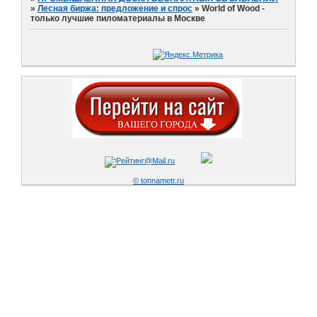
»
Лесная биржа: предложение и спрос
»
World of Wood -
только лучшие пиломатериалы в Москве
© tonnametr.ru