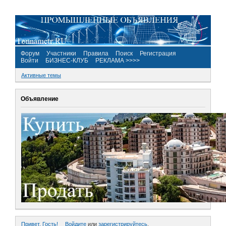
Форум
Участники
Правила
Поиск
Регистрация
Войти
БИЗНЕС-КЛУБ
РЕКЛАМА >>>>
Активные темы
Объявление
Привет, Гость!
Войдите
или
зарегистрируйтесь
.