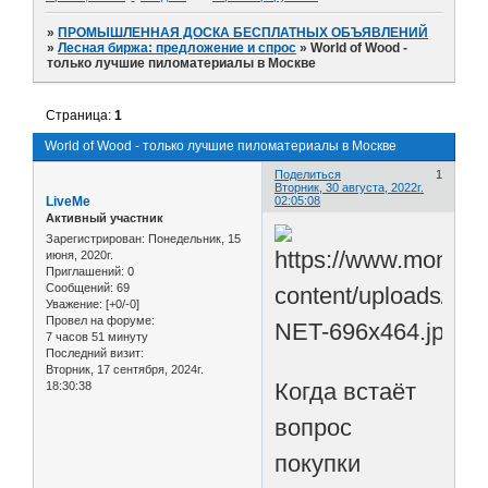
»
ПРОМЫШЛЕННАЯ ДОСКА БЕСПЛАТНЫХ ОБЪЯВЛЕНИЙ
»
Лесная биржа: предложение и спрос
»
World of Wood -
только лучшие пиломатериалы в Москве
Страница:
1
World of Wood - только лучшие пиломатериалы в Москве
Поделиться
1
Вторник, 30 августа, 2022г.
LiveMe
02:05:08
Активный участник
Зарегистрирован
: Понедельник, 15
июня, 2020г.
Приглашений:
0
Сообщений:
69
Уважение:
[+0/-0]
Провел на форуме:
7 часов 51 минуту
Последний визит:
Вторник, 17 сентября, 2024г.
Когда встаёт
18:30:38
вопрос
покупки