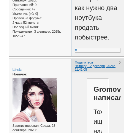
сентября, 2020г.
Приглашений:
0
как нужно два
Сообщений:
47
Уважение:
[+0/-0]
ноутбука
Провел на форуме:
2 часа 52 минуты
продать
Последний визит:
Понедельник, 3 февраля, 2025г.
побыстрее.
10:26:47
0
Поделиться
5
Четверг, 12 декабря, 2024г.
Linda
11:41:05
Новичок
Gromov
написал(а)
Тоже
ищу
Зарегистрирован
: Среда, 23
надежные
сентября, 2020г.