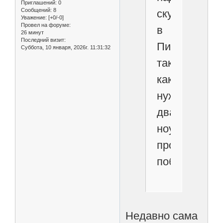
Приглашений:
0
Сообщений:
8
скупки
Уважение:
[+0/-0]
Провел на форуме:
в
26 минут
Последний визит:
Питере,
Суббота, 10 января, 2026г. 11:31:32
так
как
нужно
два
ноутбука
продать
побыстрее.
Недавно сама