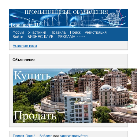
Форум
Участники
Правила
Поиск
Регистрация
Войти
БИЗНЕС-КЛУБ
РЕКЛАМА >>>>
Активные темы
Объявление
Привет, Гость!
Войдите
или
зарегистрируйтесь
.