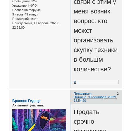
связи с этим у
Сообщений:
129
Уважение:
[+0/-0]
меня возник
Провел на форуме:
9 часов 49 минут
Последний визит:
вопрос: кто
Понедельник, 17 апреля, 2023г.
22:23:00
может
организовать
скупку техники
в большм
количестве?
0
Поделиться
2
Пятница, 30 сентября, 2022г.
Брапнон Гидеца
18:54:20
Активный участник
Продать
срочно