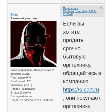
Поделиться
3
Суббота, 1 октября, 2022г.
Внук
11:10:03
Активный участник
Если вы
хотите
продать
срочно
бытовую
оргтехнику,
Зарегистрирован
: Понедельник, 20
обращайтесь в
декабря, 2021г.
Приглашений:
0
компанию
Сообщений:
128
Уважение:
[+0/-0]
https://s-cart.ru
Провел на форуме:
2 часа 13 минут
Последний визит:
, они покупают
Среда, 19 апреля, 2023г. 22:02:50
оргтехнику