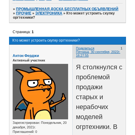
»
ПРОМЫШЛЕННАЯ ДОСКА БЕСПЛАТНЫХ ОБЪЯВЛЕНИЙ
»
ПРОЧИЕ
»
ЭЛЕКТРОНИКА
»
Кто может устроить скупку
оргтехники?
Страница:
1
Кто может устроить скупку оргтехники?
Поделиться
1
Пятница, 30 сентября, 2022г.
Антон Ферджи
16:27:55
Активный участник
Я столкнулся с
проблемой
продажи
старых и
нерабочих
моделей
Зарегистрирован
: Понедельник, 20
огртехники. В
декабря, 2021г.
Приглашений:
0