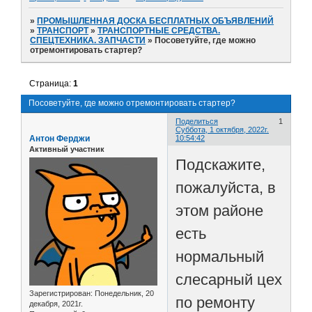
»
ПРОМЫШЛЕННАЯ ДОСКА БЕСПЛАТНЫХ ОБЪЯВЛЕНИЙ
»
ТРАНСПОРТ
»
ТРАНСПОРТНЫЕ СРЕДСТВА.
СПЕЦТЕХНИКА. ЗАПЧАСТИ
»
Посоветуйте, где можно
отремонтировать стартер?
Страница:
1
Посоветуйте, где можно отремонтировать стартер?
Поделиться
1
Суббота, 1 октября, 2022г.
Антон Ферджи
10:54:42
Активный участник
Подскажите,
пожалуйста, в
этом районе
есть
нормальный
слесарный цех
Зарегистрирован
: Понедельник, 20
по ремонту
декабря, 2021г.