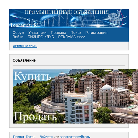
Форум
Участники
Правила
Поиск
Регистрация
Войти
БИЗНЕС-КЛУБ
РЕКЛАМА >>>>
Активные темы
Объявление
Привет, Гость!
Войдите
или
зарегистрируйтесь
.