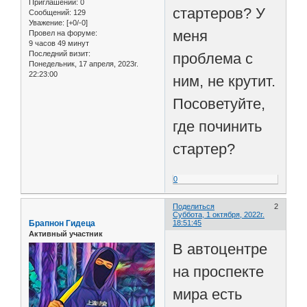
Приглашений:
0
стартеров? У
Сообщений:
129
Уважение:
[+0/-0]
меня
Провел на форуме:
9 часов 49 минут
Последний визит:
проблема с
Понедельник, 17 апреля, 2023г.
22:23:00
ним, не крутит.
Посоветуйте,
где починить
стартер?
0
Поделиться
2
Суббота, 1 октября, 2022г.
Брапнон Гидеца
18:51:45
Активный участник
В автоцентре
на проспекте
мира есть