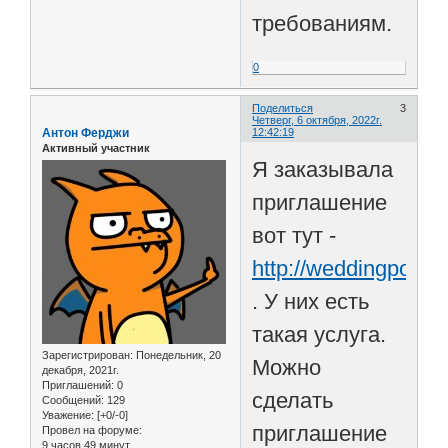
требованиям.
0
Поделиться
3
Четверг, 6 октября, 2022г.
Антон Ферджи
12:42:19
Активный участник
Я заказывала
приглашение
вот тут -
http://weddingpost.r
. У них есть
такая услуга.
Зарегистрирован
: Понедельник, 20
Можно
декабря, 2021г.
Приглашений:
0
сделать
Сообщений:
129
Уважение:
[+0/-0]
приглашение
Провел на форуме:
9 часов 49 минут