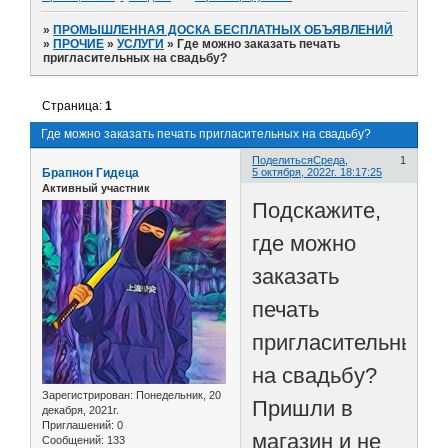
»
ПРОМЫШЛЕННАЯ ДОСКА БЕСПЛАТНЫХ ОБЪЯВЛЕНИЙ
»
ПРОЧИЕ
»
УСЛУГИ
»
Где можно заказать печать
пригласительных на свадьбу?
Страница:
1
Где можно заказать печать пригласительных на свадьбу?
Поделиться
Среда,
1
Брапнон Гидеца
5 октября, 2022г. 18:17:25
Активный участник
Подскажите,
где можно
заказать
печать
пригласительных
на свадьбу?
Зарегистрирован
: Понедельник, 20
Пришли в
декабря, 2021г.
Приглашений:
0
магазин и не
Сообщений:
133