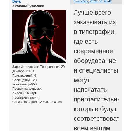
Внук
5 октября, 2022г. 21:46:42
Активный участник
Лучше всего
заказывать их
в типографии,
где есть
современное
оборудование
Зарегистрирован
: Понедельник, 20
и специалисты
декабря, 2021г.
Приглашений:
0
могут
Сообщений:
128
Уважение:
[+0/-0]
напечатать
Провел на форуме:
2 часа 13 минут
Последний визит:
пригласительные,
Среда, 19 апреля, 2023г. 22:02:50
которые будут
соответствовать
всем вашим