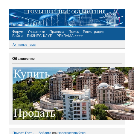
Форум
Участники
Правила
Поиск
Регистрация
Войти
БИЗНЕС-КЛУБ
РЕКЛАМА >>>>
Активные темы
Объявление
Привет, Гость!
Войдите
или
зарегистрируйтесь
.