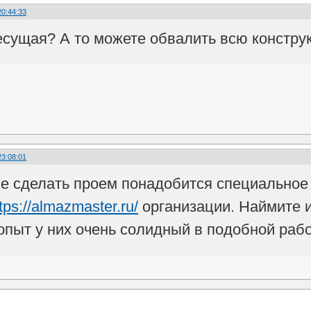
20:44:33
несущая? А то можете обвалить всю констр
23:08:01
не сделать проем понадобится специальное
tps://almazmaster.ru/
организации. Наймите и
 опыт у них очень солидный в подобной раб