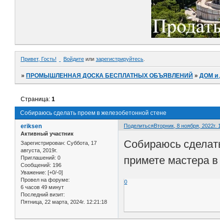
Привет, Гость!
Войдите
или
зарегистрируйтесь
.
»
ПРОМЫШЛЕННАЯ ДОСКА БЕСПЛАТНЫХ ОБЪЯВЛЕНИЙ
»
ДОМ и
Страница:
1
Собираюсь сделать проем в железобетонной стене
eriksen
Поделиться
Вторник, 8 ноября, 2022г. 
Активный участник
Собираюсь сделать
Зарегистрирован
: Суббота, 17
августа, 2019г.
примете мастера в
Приглашений:
0
Сообщений:
196
Уважение:
[+0/-0]
Провел на форуме:
0
6 часов 49 минут
Последний визит:
Пятница, 22 марта, 2024г. 12:21:18