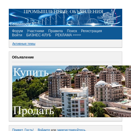
Форум
Участники
Правила
Поиск
Регистрация
Войти
БИЗНЕС-КЛУБ
РЕКЛАМА >>>>
Активные темы
Объявление
Привет, Гость!
Войдите
или
зарегистрируйтесь
.