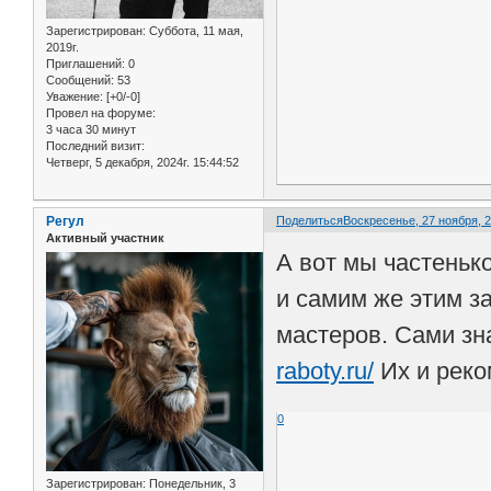
Зарегистрирован
: Суббота, 11 мая,
2019г.
Приглашений:
0
Сообщений:
53
Уважение:
[+0/-0]
Провел на форуме:
3 часа 30 минут
Последний визит:
Четверг, 5 декабря, 2024г. 15:44:52
Регул
Поделиться
Воскресенье, 27 ноября, 2
Активный участник
А вот мы частеньк
и самим же этим з
мастеров. Сами зна
raboty.ru/
Их и реко
0
Зарегистрирован
: Понедельник, 3