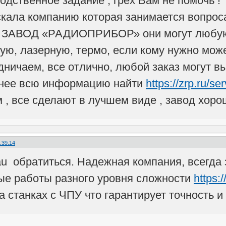
одственное задание , грех Вам не помочь !
скала компанию которая занимается вопро
я ЗАВОД «РАДИОПРИБОР» они могут любую 
ую, лазерную, термо, если кому нужно мож
дничаем, все отлично, любой заказ могут в
бнее всю информацию найти
https://zrp.ru/s
 , все сделают в лучшем виде , завод хоро
:39:14
au обратиться. Надежная компания, всегда з
ые работы разного уровня сложности
https:
 станках с ЧПУ что гарантирует точность и 