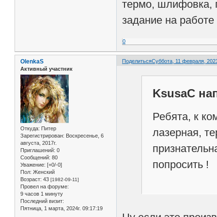
термо, шлифовка, 
задание на работе
0
OlenkaS
Поделиться
Суббота, 11 февраля, 2023
Активный участник
KsusaC нап
Ребята, к ко
Откуда:
Питер
лазерная, те
Зарегистрирован
: Воскресенье, 6
августа, 2017г.
признательна
Приглашений:
0
Сообщений:
80
попросить !
Уважение:
[+0/-0]
Пол:
Женский
Возраст:
43
[1982-09-11]
Провел на форуме:
9 часов 1 минуту
Последний визит:
Пятница, 1 марта, 2024г. 09:17:19