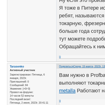
Ну если это произв
Я тоже в Питере и
ребят, называютс
токарную, фрезерн
больше года сотру
тут можете подро
Обращайтесь к ним
0
Tarasenko
Поделиться
Среда, 15 марта, 2023г. 13
Активный участник
Вам нужно в Profb
Зарегистрирован
: Пятница, 6
января, 2023г.
выполняют токарн
Приглашений:
0
Сообщений:
84
Уважение:
[+0/-0]
metalla
Работают на
Провел на форуме:
14 часов 52 минуты
Последний визит:
0
Пятница, 2 июня, 2023г. 20:41:11