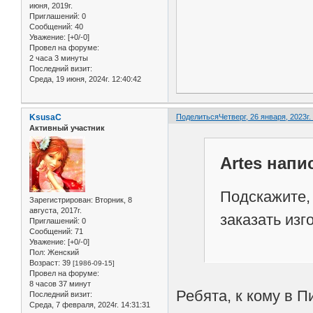
июня, 2019г.
Приглашений:
0
Сообщений:
40
Уважение:
[+0/-0]
Провел на форуме:
2 часа 3 минуты
Последний визит:
Среда, 19 июня, 2024г. 12:40:42
KsusaC
Поделиться
Четверг, 26 января, 2023г.
Активный участник
Artes напис
Подскажите,
Зарегистрирован
: Вторник, 8
августа, 2017г.
заказать изг
Приглашений:
0
Сообщений:
71
Уважение:
[+0/-0]
Пол:
Женский
Возраст:
39
[1986-09-15]
Провел на форуме:
8 часов 37 минут
Ребята, к кому в П
Последний визит:
Среда, 7 февраля, 2024г. 14:31:31