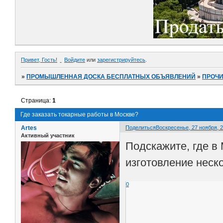
Привет, Гость!
Войдите
или
зарегистрируйтесь
.
»
ПРОМЫШЛЕННАЯ ДОСКА БЕСПЛАТНЫХ ОБЪЯВЛЕНИЙ
»
ПРОЧ
Страница:
1
Где заказать токарные работы в Москве?
Artes
Поделиться
Воскресенье, 27 ноября, 2
Активный участник
Подскажите, где в
изготовление неск
0