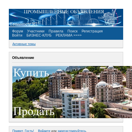
Форум
Участники
Правила
Поиск
Регистрация
Войти
БИЗНЕС-КЛУБ
РЕКЛАМА >>>>
Активные темы
Объявление
Привет, Гость!
Войдите
или
зарегистрируйтесь
.