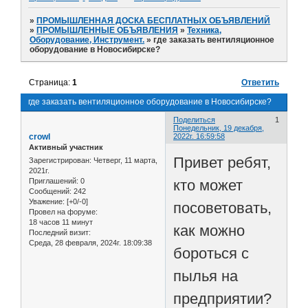
»
ПРОМЫШЛЕННАЯ ДОСКА БЕСПЛАТНЫХ ОБЪЯВЛЕНИЙ
»
ПРОМЫШЛЕННЫЕ ОБЪЯВЛЕНИЯ
»
Техника,
Оборудование, Инструмент.
»
где заказать вентиляционное
оборудование в Новосибирске?
Страница:
1
Ответить
где заказать вентиляционное оборудование в Новосибирске?
Поделиться
1
Понедельник, 19 декабря,
crowl
2022г. 16:59:58
Активный участник
Привет ребят,
Зарегистрирован
: Четверг, 11 марта,
2021г.
кто может
Приглашений:
0
Сообщений:
242
Уважение:
[+0/-0]
посоветовать,
Провел на форуме:
18 часов 11 минут
как можно
Последний визит:
Среда, 28 февраля, 2024г. 18:09:38
бороться с
пылья на
предприятии?