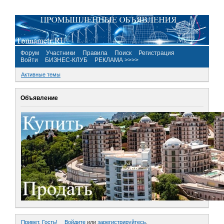
Форум
Участники
Правила
Поиск
Регистрация
Войти
БИЗНЕС-КЛУБ
РЕКЛАМА >>>>
Активные темы
Объявление
Привет, Гость!
Войдите
или
зарегистрируйтесь
.