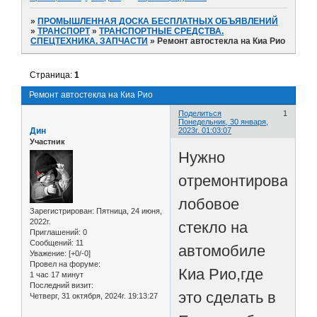
»
ПРОМЫШЛЕННАЯ ДОСКА БЕСПЛАТНЫХ ОБЪЯВЛЕНИЙ
»
ТРАНСПОРТ
»
ТРАНСПОРТНЫЕ СРЕДСТВА.
СПЕЦТЕХНИКА. ЗАПЧАСТИ
»
Ремонт автостекла на Киа Рио
Страница:
1
Ремонт автостекла на Киа Рио
Поделиться
1
Понедельник, 30 января,
Дин
2023г. 01:03:07
Участник
Нужно
отремонтировать
лобовое
Зарегистрирован
: Пятница, 24 июня,
2022г.
стекло на
Приглашений:
0
Сообщений:
11
автомобиле
Уважение:
[+0/-0]
Провел на форуме:
Киа Рио,где
1 час 17 минут
Последний визит:
это сделать в
Четверг, 31 октября, 2024г. 19:13:27