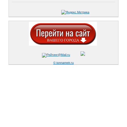
© tonnametr.ru