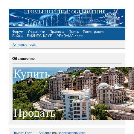
Форум
Участники
Правила
Поиск
Регистрация
Войти
БИЗНЕС-КЛУБ
РЕКЛАМА >>>>
Активные темы
Объявление
Привет, Гость!
Войдите
или
зарегистрируйтесь
.