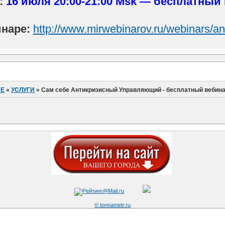
:
16 июля 20:00-21:00 Msk — бесплатный
инаре:
http://www.mirwebinarov.ru/webinars/ant
ИЕ
»
УСЛУГИ
»
Сам себе Антикризисный Управляющий - бесплатный вебин
© tonnametr.ru