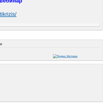
 вебинар
ikrizis/
ар