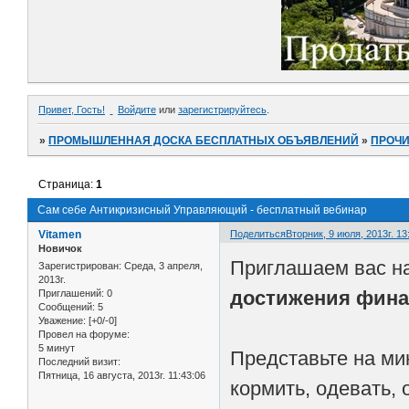
Привет, Гость!
Войдите
или
зарегистрируйтесь
.
»
ПРОМЫШЛЕННАЯ ДОСКА БЕСПЛАТНЫХ ОБЪЯВЛЕНИЙ
»
ПРОЧ
Страница:
1
Сам себе Антикризисный Управляющий - бесплатный вебинар
Vitamen
Поделиться
Вторник, 9 июля, 2013г. 13
Новичок
Приглашаем вас н
Зарегистрирован
: Среда, 3 апреля,
2013г.
достижения фина
Приглашений:
0
Сообщений:
5
Уважение:
[+0/-0]
Провел на форуме:
5 минут
Представьте на мин
Последний визит:
Пятница, 16 августа, 2013г. 11:43:06
кормить, одевать, 