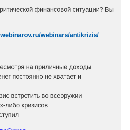
 критической финансовой ситуации? Вы
webinarov.ru/webinars/antikrizis/
есмотря на приличные доходы
ег постоянно не хватает и
ис встретить во всеоружии
х-либо кризисов
ступил