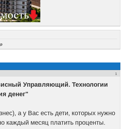
ар
1
зисный Управляющий. Технологии
я денег"
нес), а у Вас есть дети, которых нужно
жно каждый месяц платить проценты.