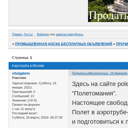
Привет, Гость!
Войдите
или
зарегистрируйтесь
.
»
ПРОМЫШЛЕННАЯ ДОСКА БЕСПЛАТНЫХ ОБЪЯВЛЕНИЙ
»
ПРОЧ
Страница:
1
Аэротруба в Москве
vitalggbets
Поделиться
Воскресенье, 19 февраля, 
Участник
Здесь на сайте po
Зарегистрирован
: Суббота, 16
января, 2021г.
“Полетомания”.
Приглашений:
0
Сообщений:
13
Уважение:
[+0/-0]
Настоящее свободно
Провел на форуме:
1 час 21 минуту
Полет в аэротрубе
Последний визит:
Суббота, 18 марта, 2023г. 00:37:38
и подготовиться к