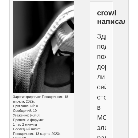
crowl
написал(а)
Здравствуйт
подскажите
пожалуйста,
дорого
ли
сейчас
стоят
Зарегистрирован
: Понедельник, 18
апреля, 2022г.
в
Приглашений:
0
Сообщений:
10
Уважение:
[+0/-0]
МСК
Провел на форуме:
1 час 2 минуты
электромон
Последний визит:
Понедельник, 13 марта, 2023г.
работы?