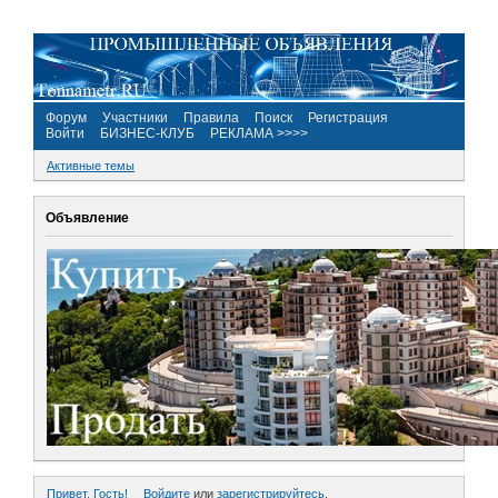
Форум
Участники
Правила
Поиск
Регистрация
Войти
БИЗНЕС-КЛУБ
РЕКЛАМА >>>>
Активные темы
Объявление
Привет, Гость!
Войдите
или
зарегистрируйтесь
.