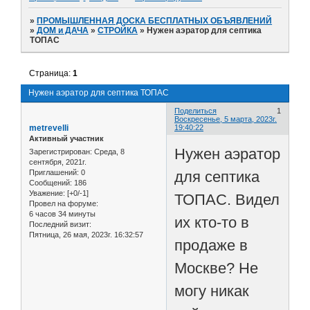
»
ПРОМЫШЛЕННАЯ ДОСКА БЕСПЛАТНЫХ ОБЪЯВЛЕНИЙ
»
ДОМ и ДАЧА
»
СТРОЙКА
»
Нужен аэратор для септика
ТОПАС
Страница:
1
Нужен аэратор для септика ТОПАС
Поделиться
1
Воскресенье, 5 марта, 2023г.
metrevelli
19:40:22
Активный участник
Нужен аэратор
Зарегистрирован
: Среда, 8
сентября, 2021г.
для септика
Приглашений:
0
Сообщений:
186
Уважение:
[+0/-1]
ТОПАС. Видел
Провел на форуме:
6 часов 34 минуты
их кто-то в
Последний визит:
Пятница, 26 мая, 2023г. 16:32:57
продаже в
Москве? Не
могу никак