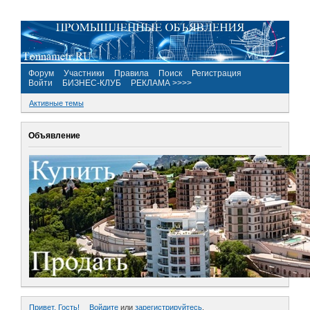
Форум
Участники
Правила
Поиск
Регистрация
Войти
БИЗНЕС-КЛУБ
РЕКЛАМА >>>>
Активные темы
Объявление
Привет, Гость!
Войдите
или
зарегистрируйтесь
.