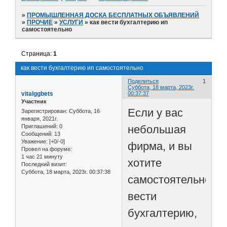
»
ПРОМЫШЛЕННАЯ ДОСКА БЕСПЛАТНЫХ ОБЪЯВЛЕНИЙ
»
ПРОЧИЕ
»
УСЛУГИ
»
как вести бухгалтерию ип
самостоятельно
Страница:
1
как вести бухгалтерию ип самостоятельно
Поделиться
1
Суббота, 18 марта, 2023г.
vitalggbets
00:37:37
Участник
Если у вас
Зарегистрирован
: Суббота, 16
января, 2021г.
небольшая
Приглашений:
0
Сообщений:
13
Уважение:
[+0/-0]
фирма, и вы
Провел на форуме:
1 час 21 минуту
хотите
Последний визит:
Суббота, 18 марта, 2023г. 00:37:38
самостоятельно
вести
бухгалтерию,