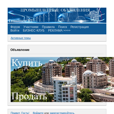
Форум
Участники
Правила
Поиск
Регистрация
Войти
БИЗНЕС-КЛУБ
РЕКЛАМА >>>>
Активные темы
Объявление
Привет, Гость!
Войдите
или
зарегистрируйтесь
.