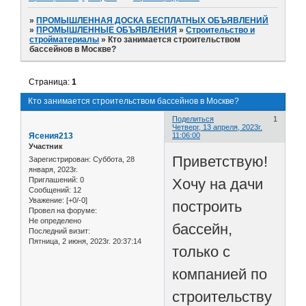
»
ПРОМЫШЛЕННАЯ ДОСКА БЕСПЛАТНЫХ ОБЪЯВЛЕНИЙ
»
ПРОМЫШЛЕННЫЕ ОБЪЯВЛЕНИЯ
»
Строительство и
стройматериалы
»
Кто занимается строительством
бассейнов в Москве?
Страница:
1
Кто занимается строительством бассейнов в Москве?
Поделиться
1
Четверг, 13 апреля, 2023г.
Ясения213
11:06:00
Участник
Приветствую!
Зарегистрирован
: Суббота, 28
января, 2023г.
Хочу на дачи
Приглашений:
0
Сообщений:
12
Уважение:
[+0/-0]
построить
Провел на форуме:
Не определено
бассейн,
Последний визит:
Пятница, 2 июня, 2023г. 20:37:14
только с
компанией по
строительству