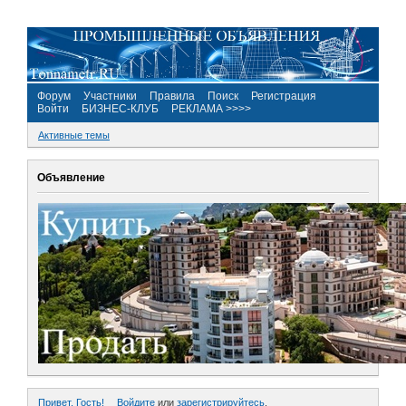
Форум
Участники
Правила
Поиск
Регистрация
Войти
БИЗНЕС-КЛУБ
РЕКЛАМА >>>>
Активные темы
Объявление
Привет, Гость!
Войдите
или
зарегистрируйтесь
.