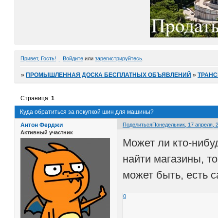
Привет, Гость!
Войдите
или
зарегистрируйтесь
.
»
ПРОМЫШЛЕННАЯ ДОСКА БЕСПЛАТНЫХ ОБЪЯВЛЕНИЙ
»
ТРАНС
Страница:
1
Куда обратиться за покупкой шин для машины?
Антон Ферджи
Поделиться
Понедельник, 17 апреля, 2
Активный участник
Может ли кто-нибуд
найти магазины, т
может быть, есть 
0