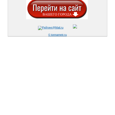
© tonnametr.ru