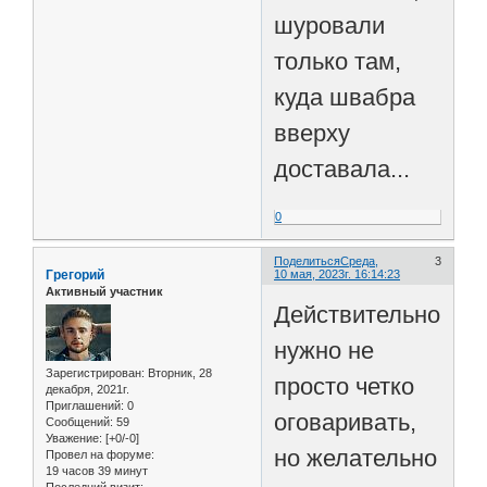
шуровали
только там,
куда швабра
вверху
доставала...
0
Поделиться
Среда,
3
Грегорий
10 мая, 2023г. 16:14:23
Активный участник
Действительно,
нужно не
Зарегистрирован
: Вторник, 28
просто четко
декабря, 2021г.
Приглашений:
0
оговаривать,
Сообщений:
59
Уважение:
[+0/-0]
но желательно
Провел на форуме:
19 часов 39 минут