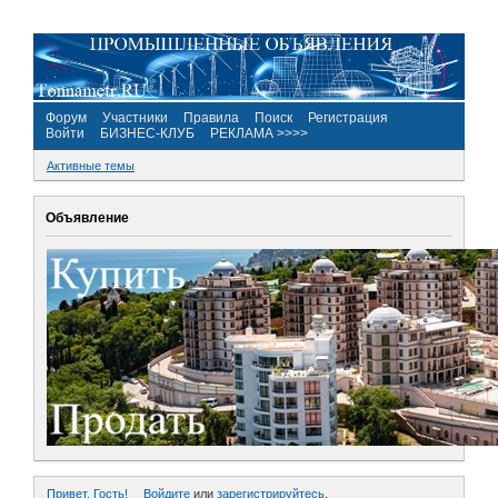
Форум
Участники
Правила
Поиск
Регистрация
Войти
БИЗНЕС-КЛУБ
РЕКЛАМА >>>>
Активные темы
Объявление
Привет, Гость!
Войдите
или
зарегистрируйтесь
.