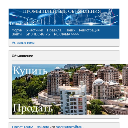
Форум
Участники
Правила
Поиск
Регистрация
Войти
БИЗНЕС-КЛУБ
РЕКЛАМА >>>>
Активные темы
Объявление
Привет, Гость!
Войдите
или
зарегистрируйтесь
.