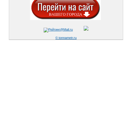
© tonnametr.ru