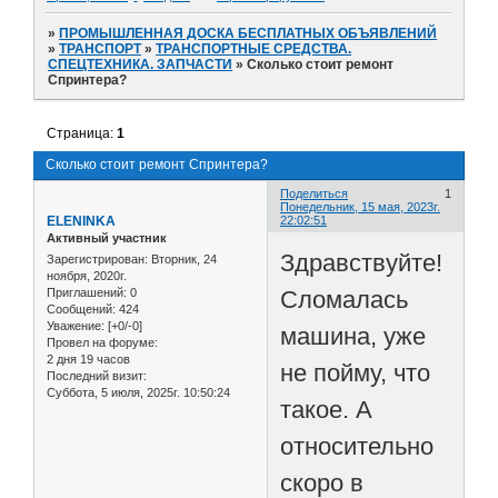
»
ПРОМЫШЛЕННАЯ ДОСКА БЕСПЛАТНЫХ ОБЪЯВЛЕНИЙ
»
ТРАНСПОРТ
»
ТРАНСПОРТНЫЕ СРЕДСТВА.
СПЕЦТЕХНИКА. ЗАПЧАСТИ
»
Сколько стоит ремонт
Спринтера?
Страница:
1
Сколько стоит ремонт Спринтера?
Поделиться
1
Понедельник, 15 мая, 2023г.
ELENINKA
22:02:51
Активный участник
Здравствуйте!
Зарегистрирован
: Вторник, 24
ноября, 2020г.
Сломалась
Приглашений:
0
Сообщений:
424
Уважение:
[+0/-0]
машина, уже
Провел на форуме:
2 дня 19 часов
не пойму, что
Последний визит:
Суббота, 5 июля, 2025г. 10:50:24
такое. А
относительно
скоро в