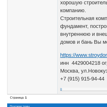
хорошую строитель
компанию.
Строительная комп
фундамент, постро
внутреннюю и внеш
домов и бань Вы м
https://www.stroydo
инн 4429004218 ог
Москва, ул.Новоку
+7 (915) 915-94-44
0
Страница:
1
Похожие темы