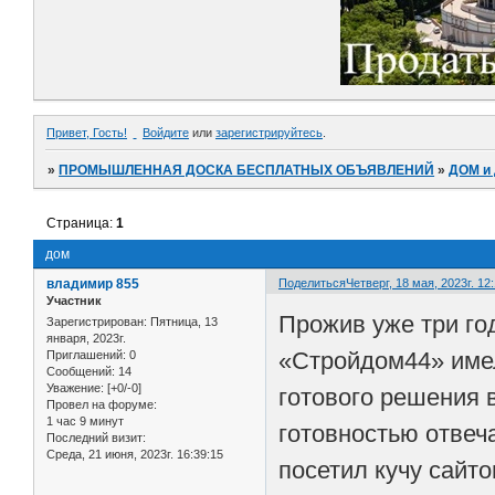
Привет, Гость!
Войдите
или
зарегистрируйтесь
.
»
ПРОМЫШЛЕННАЯ ДОСКА БЕСПЛАТНЫХ ОБЪЯВЛЕНИЙ
»
ДОМ и
Страница:
1
дом
владимир 855
Поделиться
Четверг, 18 мая, 2023г. 12
Участник
Прожив уже три го
Зарегистрирован
: Пятница, 13
января, 2023г.
«Стройдом44» имел
Приглашений:
0
Сообщений:
14
Уважение:
[+0/-0]
готового решения 
Провел на форуме:
1 час 9 минут
готовностью отвеч
Последний визит:
Среда, 21 июня, 2023г. 16:39:15
посетил кучу сайт