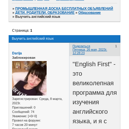
»
ПРОМЫШЛЕННАЯ ДОСКА БЕСПЛАТНЫХ ОБЪЯВЛЕНИЙ
»
ДЕТИ. РОДИТЕЛИ. ОБРАЗОВАНИЕ
»
Образование
»
Выучить английский язык
Страница:
1
Выучить английский язык
Поделиться
1
Пятница, 26 мая, 2023г.
Darija
12:28:23
Заблокирован
"English First" -
это
великолепная
программа для
Зарегистрирован
: Среда, 8 марта,
изучения
2023г.
Приглашений:
0
английского
Сообщений:
74
Уважение:
[+0/-0]
языка, и я с
Провел на форуме:
7 часов 20 минут