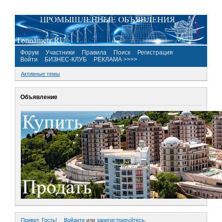
Форум
Участники
Правила
Поиск
Регистрация
Войти
БИЗНЕС-КЛУБ
РЕКЛАМА >>>>
Активные темы
Объявление
Привет, Гость!
Войдите
или
зарегистрируйтесь
.