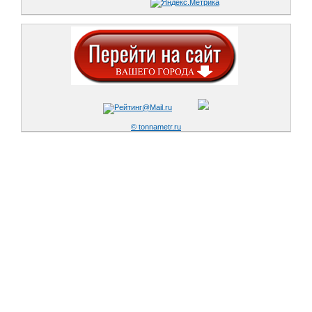
© tonnametr.ru