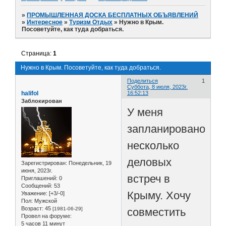
»
ПРОМЫШЛЕННАЯ ДОСКА БЕСПЛАТНЫХ ОБЪЯВЛЕНИЙ
»
Интересное
»
Туризм Отдых
»
Нужно в Крым.
Посоветуйте, как туда добраться.
Страница:
1
Нужно в Крым. Посоветуйте, как туда добраться.
Поделиться
1
Суббота, 8 июля, 2023г.
halifol
16:52:13
Заблокирован
У меня
запланировано
несколько
деловых
Зарегистрирован
: Понедельник, 19
июня, 2023г.
встреч в
Приглашений:
0
Сообщений:
53
Крыму. Хочу
Уважение:
[+3/-0]
Пол:
Мужской
Возраст:
45
совместить
[1981-06-29]
Провел на форуме:
5 часов 11 минут