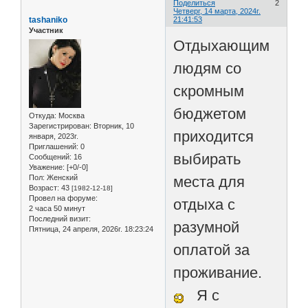
Поделиться
2
Четверг, 14 марта, 2024г.
tashaniko
21:41:53
Участник
Отдыхающим
людям со
скромным
бюджетом
Откуда:
Москва
Зарегистрирован
: Вторник, 10
приходится
января, 2023г.
Приглашений:
0
выбирать
Сообщений:
16
Уважение:
[+0/-0]
Пол:
Женский
места для
Возраст:
43
[1982-12-18]
Провел на форуме:
отдыха с
2 часа 50 минут
Последний визит:
разумной
Пятница, 24 апреля, 2026г. 18:23:24
оплатой за
проживание.
Я с