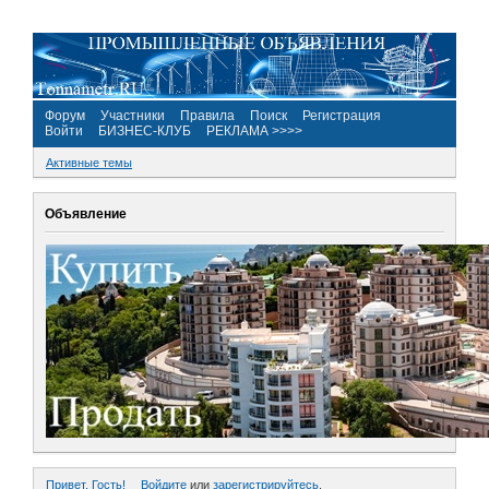
Форум
Участники
Правила
Поиск
Регистрация
Войти
БИЗНЕС-КЛУБ
РЕКЛАМА >>>>
Активные темы
Объявление
Привет, Гость!
Войдите
или
зарегистрируйтесь
.