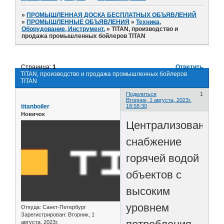
»
ПРОМЫШЛЕННАЯ ДОСКА БЕСПЛАТНЫХ ОБЪЯВЛЕНИЙ
»
ПРОМЫШЛЕННЫЕ ОБЪЯВЛЕНИЯ
»
Техника,
Оборудование, Инструмент.
»
TITAN, производство и
продажа промышленных бойлеров TITAN
Страница:
1
Ответить
TITAN, производство и продажа промышленных бойлеров
TITAN
Поделиться
1
Вторник, 1 августа, 2023г.
titanboiler
18:58:30
Новичок
Централизованное
снабжение
горячей водой
объектов с
высоким
уровнем
Откуда:
Санкт-Петербург
Зарегистрирован
: Вторник, 1
августа, 2023г.