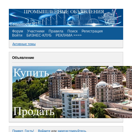
Форум
Участники
Правила
Поиск
Регистрация
Войти
БИЗНЕС-КЛУБ
РЕКЛАМА >>>>
Активные темы
Объявление
Привет, Гость!
Войдите
или
зарегистрируйтесь
.