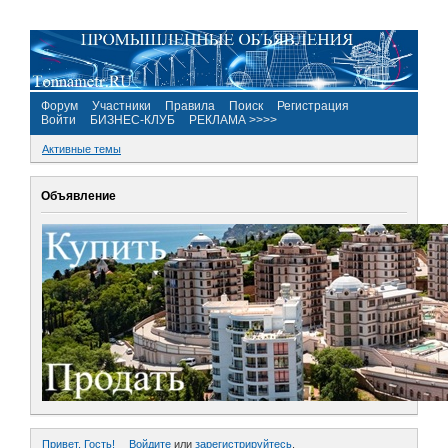
Форум
Участники
Правила
Поиск
Регистрация
Войти
БИЗНЕС-КЛУБ
РЕКЛАМА >>>>
Активные темы
Объявление
Привет, Гость!
Войдите
или
зарегистрируйтесь
.