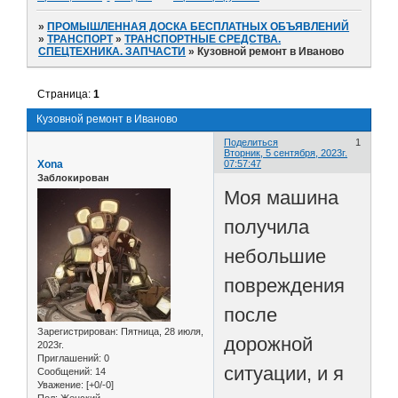
»
ПРОМЫШЛЕННАЯ ДОСКА БЕСПЛАТНЫХ ОБЪЯВЛЕНИЙ
»
ТРАНСПОРТ
»
ТРАНСПОРТНЫЕ СРЕДСТВА.
СПЕЦТЕХНИКА. ЗАПЧАСТИ
»
Кузовной ремонт в Иваново
Страница:
1
Кузовной ремонт в Иваново
Поделиться
1
Вторник, 5 сентября, 2023г.
Xona
07:57:47
Заблокирован
Моя машина
получила
небольшие
повреждения
после
Зарегистрирован
: Пятница, 28 июля,
дорожной
2023г.
Приглашений:
0
ситуации, и я
Сообщений:
14
Уважение:
[+0/-0]