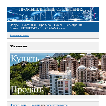
Форум
Участники
Правила
Поиск
Регистрация
Войти
БИЗНЕС-КЛУБ
РЕКЛАМА >>>>
Активные темы
Объявление
Привет, Гость!
Войдите
или
зарегистрируйтесь
.