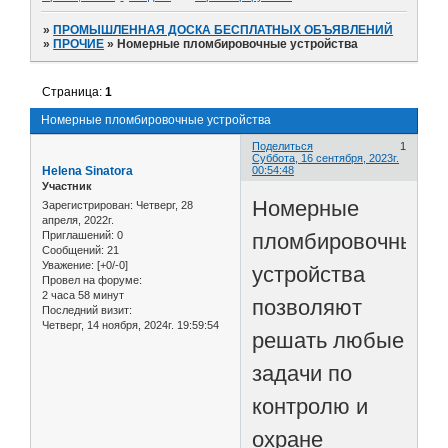
»
ПРОМЫШЛЕННАЯ ДОСКА БЕСПЛАТНЫХ ОБЪЯВЛЕНИЙ
»
ПРОЧИЕ
»
Номерные пломбировочные устройства
Страница:
1
Номерные пломбировочные устройства
Поделиться
1
Суббота, 16 сентября, 2023г.
Helena Sinatora
00:54:48
Участник
Номерные
Зарегистрирован
: Четверг, 28
апреля, 2022г.
пломбировочные
Приглашений:
0
Сообщений:
21
Уважение:
[+0/-0]
устройства
Провел на форуме:
2 часа 58 минут
позволяют
Последний визит:
Четверг, 14 ноября, 2024г. 19:59:54
решать любые
задачи по
контролю и
охране