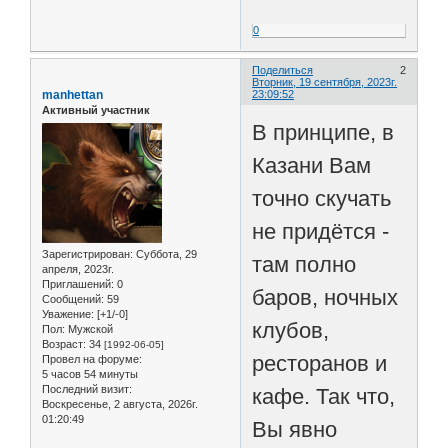
0
Поделиться
2
Вторник, 19 сентября, 2023г.
manhettan
23:09:52
Активный участник
В принципе, в
Казани Вам
точно скучать
не придётся -
Зарегистрирован
: Суббота, 29
там полно
апреля, 2023г.
Приглашений:
0
баров, ночных
Сообщений:
59
Уважение:
[+1/-0]
клубов,
Пол:
Мужской
Возраст:
34
[1992-06-05]
ресторанов и
Провел на форуме:
5 часов 54 минуты
Последний визит:
кафе. Так что,
Воскресенье, 2 августа, 2026г.
01:20:49
Вы явно