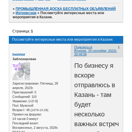
»
ПРОМЫШЛЕННАЯ ДОСКА БЕСПЛАТНЫХ ОБЪЯВЛЕНИЙ
»
Интересное
»
Посоветуйте интересные места или
мероприятия в Казани.
Страница:
1
Посоветуйте интересные места или мероприятия в Казани.
Поделиться
1
Вторник, 19 сентября, 2023г.
toonnor
20:48:08
Заблокирован
По бизнесу я
вскоре
отправлюсь в
Зарегистрирован
: Пятница, 28
апреля, 2023г.
Приглашений:
0
Казань - там
Сообщений:
110
Уважение:
[+2/-0]
будет
Пол:
Мужской
Возраст:
46
[1979-10-28]
несколько
Провел на форуме:
14 часов 0 минут
важных встреч
Последний визит:
Воскресенье, 2 августа, 2026г.