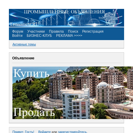
Форум
Участники
Правила
Поиск
Регистрация
Войти
БИЗНЕС-КЛУБ
РЕКЛАМА >>>>
Активные темы
Объявление
Привет, Гость!
Войдите
или
зарегистрируйтесь
.