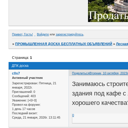
Привет, Гость!
Войдите
или
зарегистрируйтесь
.
»
ПРОМЫШЛЕННАЯ ДОСКА БЕСПЛАТНЫХ ОБЪЯВЛЕНИЙ
»
Лесная
Страница:
1
ДПК доска
c0s7
Поделиться
Вторник, 10 октября, 2023г
Активный участник
Занимаюсь строите
Зарегистрирован
: Пятница, 21
января, 2022г.
здания под кафе с
Приглашений:
0
Сообщений:
403
Уважение:
[+0/-0]
хорошего качества
Провел на форуме:
1 день 17 часов
Последний визит:
0
Среда, 21 января, 2026г. 13:11:45