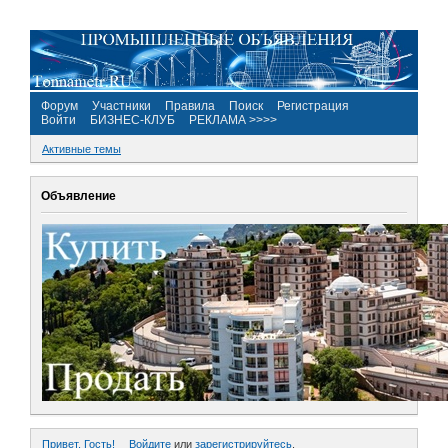
Форум
Участники
Правила
Поиск
Регистрация
Войти
БИЗНЕС-КЛУБ
РЕКЛАМА >>>>
Активные темы
Объявление
Привет, Гость!
Войдите
или
зарегистрируйтесь
.