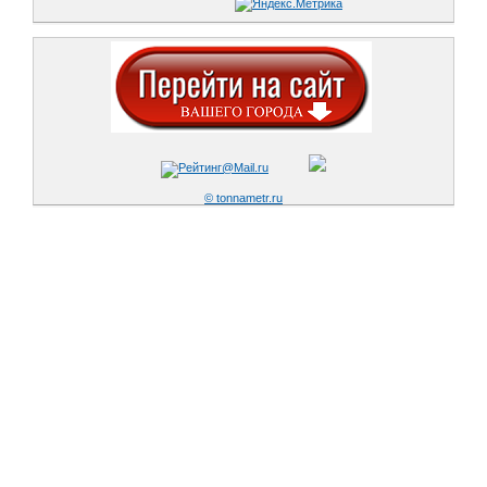
© tonnametr.ru