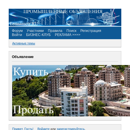
Форум
Участники
Правила
Поиск
Регистрация
Войти
БИЗНЕС-КЛУБ
РЕКЛАМА >>>>
Активные темы
Объявление
Привет, Гость!
Войдите
или
зарегистрируйтесь
.