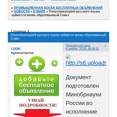
»
ПРОМЫШЛЕННАЯ ДОСКА БЕСПЛАТНЫХ ОБЪЯВЛЕНИЙ
»
НОВОСТИ
»
В МИРЕ
»
Популяризацией русского языка
займется вновь образованный Совет.
Страница:
1
Популяризацией русского языка займется вновь образованный
Совет.
Поделиться
Среда,
1
LOGIK
6 ноября, 2013г. 09:59:32
Администратор
Документ
подготовлен
Минобрнауки
России во
исполнение