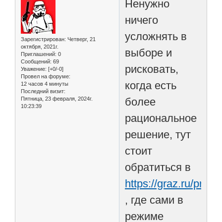
Ненужно
ничего
усложнять в
Зарегистрирован
: Четверг, 21
октября, 2021г.
выборе и
Приглашений:
0
Сообщений:
69
рисковать,
Уважение:
[+0/-0]
Провел на форуме:
когда есть
12 часов 4 минуты
Последний визит:
Пятница, 23 февраля, 2024г.
более
10:23:39
рациональное
решение, тут
стоит
обратиться в
https://graz.ru/produ
, где сами в
режиме