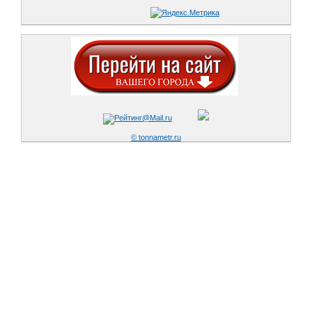
© tonnametr.ru