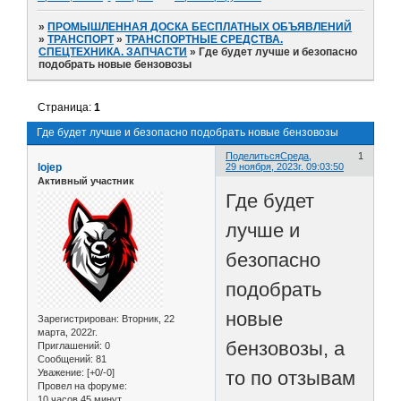
»
ПРОМЫШЛЕННАЯ ДОСКА БЕСПЛАТНЫХ ОБЪЯВЛЕНИЙ
»
ТРАНСПОРТ
»
ТРАНСПОРТНЫЕ СРЕДСТВА.
СПЕЦТЕХНИКА. ЗАПЧАСТИ
»
Где будет лучше и безопасно
подобрать новые бензовозы
Страница:
1
Где будет лучше и безопасно подобрать новые бензовозы
Поделиться
Среда,
1
lojep
29 ноября, 2023г. 09:03:50
Активный участник
Где будет
лучше и
безопасно
подобрать
новые
Зарегистрирован
: Вторник, 22
марта, 2022г.
бензовозы, а
Приглашений:
0
Сообщений:
81
то по отзывам
Уважение:
[+0/-0]
Провел на форуме:
10 часов 45 минут