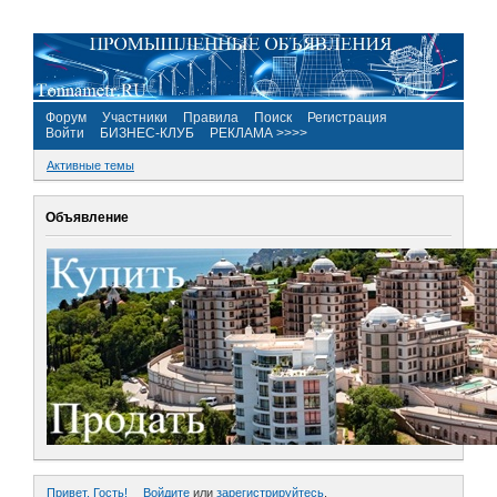
Форум
Участники
Правила
Поиск
Регистрация
Войти
БИЗНЕС-КЛУБ
РЕКЛАМА >>>>
Активные темы
Объявление
Привет, Гость!
Войдите
или
зарегистрируйтесь
.