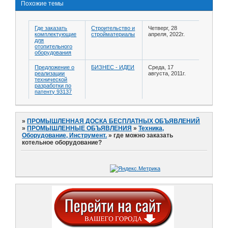
Похожие темы
Где заказать
Строительство и
Четверг, 28
комплектующие
стройматериалы
апреля, 2022г.
для
отопительного
оборудования
Предложение о
БИЗНЕС - ИДЕИ
Среда, 17
реализации
августа, 2011г.
технической
разработки по
патенту 93137
»
ПРОМЫШЛЕННАЯ ДОСКА БЕСПЛАТНЫХ ОБЪЯВЛЕНИЙ
»
ПРОМЫШЛЕННЫЕ ОБЪЯВЛЕНИЯ
»
Техника,
Оборудование, Инструмент.
»
где можно заказать
котельное оборудование?