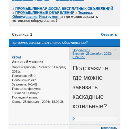
»
ПРОМЫШЛЕННАЯ ДОСКА БЕСПЛАТНЫХ ОБЪЯВЛЕНИЙ
»
ПРОМЫШЛЕННЫЕ ОБЪЯВЛЕНИЯ
»
Техника,
Оборудование, Инструмент.
»
где можно заказать
котельное оборудование?
Страница:
1
Ответить
где можно заказать котельное оборудование?
Поделиться
1
Вторник, 26 декабря, 2023г.
crowl
01:45:27
Активный участник
Подскажите,
Зарегистрирован
: Четверг, 11 марта,
2021г.
где можно
Приглашений:
0
Сообщений:
242
Уважение:
[+0/-0]
заказать
Провел на форуме:
18 часов 11 минут
каскадные
Последний визит:
Среда, 28 февраля, 2024г. 18:09:38
котельные?
0
Цитировать