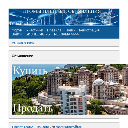
Форум
Участники
Правила
Поиск
Регистрация
Войти
БИЗНЕС-КЛУБ
РЕКЛАМА >>>>
Активные темы
Объявление
Привет, Гость!
Войдите
или
зарегистрируйтесь
.