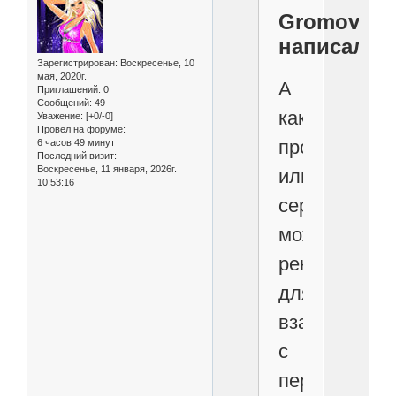
Gromov
написал(а)
Зарегистрирован
: Воскресенье, 10
мая, 2020г.
А
Приглашений:
0
Сообщений:
49
какие
Уважение:
[+0/-0]
Провел на форуме:
программы
6 часов 49 минут
Последний визит:
Воскресенье, 11 января, 2026г.
или
10:53:16
сервисы
можете
рекомендова
для
взаимодейст
с
персоналом