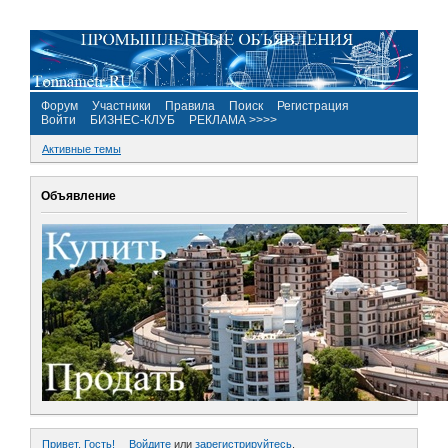
Форум
Участники
Правила
Поиск
Регистрация
Войти
БИЗНЕС-КЛУБ
РЕКЛАМА >>>>
Активные темы
Объявление
Привет, Гость!
Войдите
или
зарегистрируйтесь
.