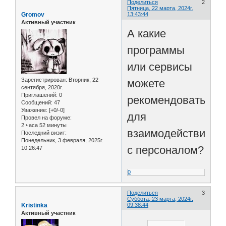
Поделиться
2
Пятница, 22 марта, 2024г.
Gromov
13:43:44
Активный участник
А какие
программы
или сервисы
Зарегистрирован
: Вторник, 22
можете
сентября, 2020г.
Приглашений:
0
рекомендовать
Сообщений:
47
Уважение:
[+0/-0]
для
Провел на форуме:
2 часа 52 минуты
взаимодействия
Последний визит:
Понедельник, 3 февраля, 2025г.
с персоналом?
10:26:47
0
Поделиться
3
Суббота, 23 марта, 2024г.
Kristinka
09:38:44
Активный участник