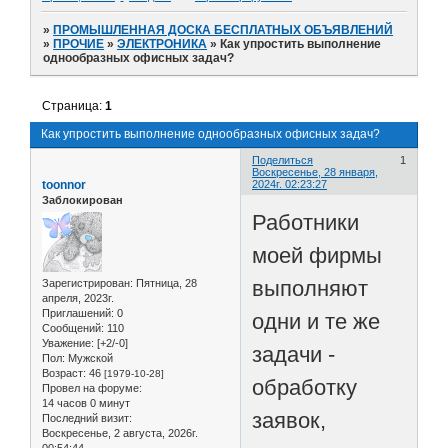
»
ПРОМЫШЛЕННАЯ ДОСКА БЕСПЛАТНЫХ ОБЪЯВЛЕНИЙ
»
ПРОЧИЕ
»
ЭЛЕКТРОНИКА
»
Как упростить выполнение
однообразных офисных задач?
Страница:
1
Как упростить выполнение однообразных офисных задач?
Поделиться
1
Воскресенье, 28 января,
toonnor
2024г. 02:23:27
Заблокирован
Работники
моей фирмы
выполняют
Зарегистрирован
: Пятница, 28
апреля, 2023г.
Приглашений:
0
одни и те же
Сообщений:
110
Уважение:
[+2/-0]
задачи -
Пол:
Мужской
Возраст:
46
[1979-10-28]
обработку
Провел на форуме:
14 часов 0 минут
заявок,
Последний визит:
Воскресенье, 2 августа, 2026г.