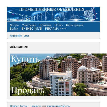
Форум
Участники
Правила
Поиск
Регистрация
Войти
БИЗНЕС-КЛУБ
РЕКЛАМА >>>>
Активные темы
Объявление
Привет, Гость!
Войдите
или
зарегистрируйтесь
.