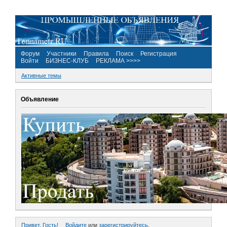
Форум
Участники
Правила
Поиск
Регистрация
Войти
БИЗНЕС-КЛУБ
РЕКЛАМА >>>>
Активные темы
Объявление
Привет, Гость!
Войдите
или
зарегистрируйтесь
.