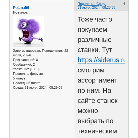
Поделиться
Среда,
4
Рolana56
31 июля, 2024г. 08:28:38
Новичок
Тоже часто
покупаем
различные
станки. Тут
Зарегистрирован
: Понедельник, 22
июля, 2024г.
https://siderus.ru/
Приглашений:
0
Сообщений:
2
смотрим
Уважение:
[+0/-0]
Провел на форуме:
5 минут
ассортимент
Последний визит:
Среда, 31 июля, 2024г. 08:29:08
по ним. На
сайте станок
можно
выбрать по
техническим