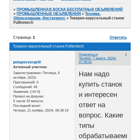
»
ПРОМЫШЛЕННАЯ ДОСКА БЕСПЛАТНЫХ ОБЪЯВЛЕНИЙ
»
ПРОМЫШЛЕННЫЕ ОБЪЯВЛЕНИЯ
»
Техника,
Оборудование, Инструмент.
»
Токарно-карусельный станок
Fulltontech
Страница:
1
Ответить
Токарно-карусельный станок Fulltontech
Поделиться
1
Четверг, 7 марта, 2024г.
potapovsergei0
07:39:50
Активный участник
Нам надо
Зарегистрирован
: Пятница, 6
октября, 2023г.
купить станок
Приглашений:
0
Сообщений:
49
Уважение:
[+0/-0]
и интересен
Провел на форуме:
5 часов 33 минуты
ответ на
Последний визит:
Четверг, 21 ноября, 2024г. 06:38:19
вопрос. Какие
типы
обрабатываемых