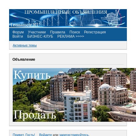
Форум
Участники
Правила
Поиск
Регистрация
Войти
БИЗНЕС-КЛУБ
РЕКЛАМА >>>>
Активные темы
Объявление
Привет, Гость!
Войдите
или
зарегистрируйтесь
.