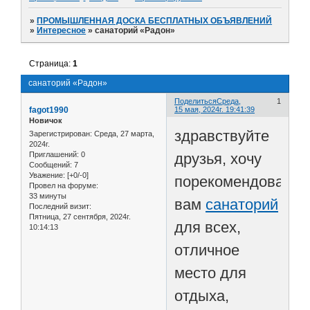
»
ПРОМЫШЛЕННАЯ ДОСКА БЕСПЛАТНЫХ ОБЪЯВЛЕНИЙ
»
Интересное
»
санаторий «Радон»
Страница:
1
санаторий «Радон»
Поделиться
Среда,
1
fagot1990
15 мая, 2024г. 19:41:39
Новичок
здравствуйте
Зарегистрирован
: Среда, 27 марта,
2024г.
друзья, хочу
Приглашений:
0
Сообщений:
7
Уважение:
[+0/-0]
порекомендовать
Провел на форуме:
33 минуты
вам
санаторий
Последний визит:
Пятница, 27 сентября, 2024г.
для всех,
10:14:13
отличное
место для
отдыха,