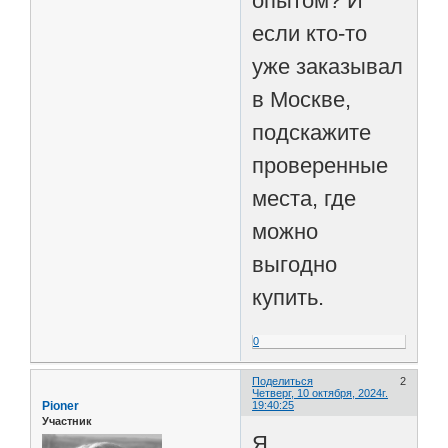
опытом? И
если кто-то
уже заказывал
в Москве,
подскажите
проверенные
места, где
можно
выгодно
купить.
0
Поделиться
2
Четверг, 10 октября, 2024г.
Pioner
19:40:25
Участник
Я