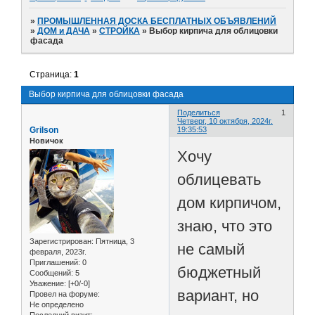
»
ПРОМЫШЛЕННАЯ ДОСКА БЕСПЛАТНЫХ ОБЪЯВЛЕНИЙ
»
ДОМ и ДАЧА
»
СТРОЙКА
»
Выбор кирпича для облицовки
фасада
Страница:
1
Выбор кирпича для облицовки фасада
Поделиться
1
Четверг, 10 октября, 2024г.
Grilson
19:35:53
Новичок
Хочу
облицевать
дом кирпичом,
знаю, что это
Зарегистрирован
: Пятница, 3
не самый
февраля, 2023г.
Приглашений:
0
бюджетный
Сообщений:
5
Уважение:
[+0/-0]
вариант, но
Провел на форуме:
Не определено