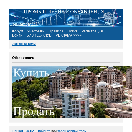
Форум
Участники
Правила
Поиск
Регистрация
Войти
БИЗНЕС-КЛУБ
РЕКЛАМА >>>>
Активные темы
Объявление
Привет, Гость!
Войдите
или
зарегистрируйтесь
.