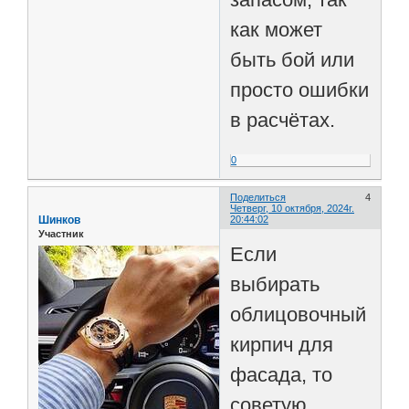
как может
быть бой или
просто ошибки
в расчётах.
0
Поделиться
4
Четверг, 10 октября, 2024г.
Шинков
20:44:02
Участник
Если
выбирать
облицовочный
кирпич для
фасада, то
советую